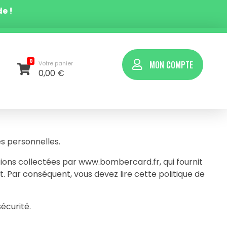
e !
0
MON COMPTE
Votre panier
0,00
€
s personnelles.
tions collectées par www.bombercard.fr, qui fournit
 Par conséquent, vous devez lire cette politique de
écurité.