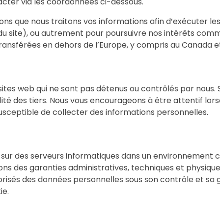
tacter via les coordonnées ci-dessous.
tons que nous traitons vos informations afin d’exécuter l
u site), ou autrement pour poursuivre nos intérêts comm
transférées en dehors de l’Europe, y compris au Canada et
s sites web qui ne sont pas détenus ou contrôlés par no
té des tiers. Nous vous encourageons à être attentif lorsq
usceptible de collecter des informations personnelles.
z sur des serveurs informatiques dans un environnement c
rvons des garanties administratives, techniques et physiq
autorisés des données personnelles sous son contrôle et sa
ie.