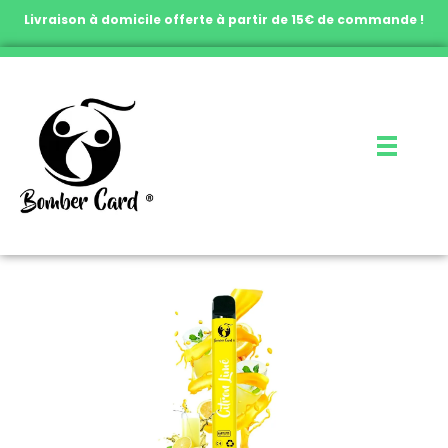
Livraison à domicile offerte à partir de 15€ de commande !