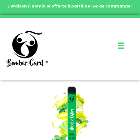
Livraison à domicile offerte à partir de 15€ de commande !